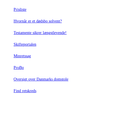
Prisliste
Hvornår er et dødsbo solvent?
Testamente sikrer længstlevende!
Skifteportalen
Minretssag
ProBo
Oversigt over Danmarks domstole
Find retskreds