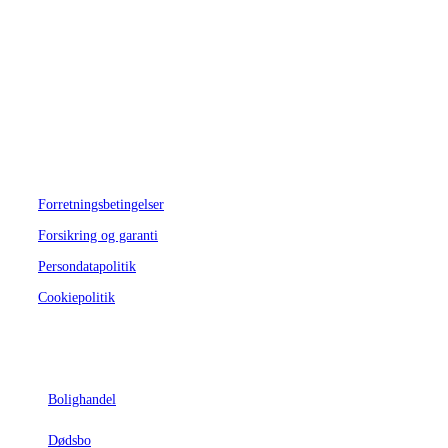
Telefon:
93 94 10 67
Email:
vaerge@strandadvokater.dk
Send en sikker e-mail
her
KYC-formular DK ->
her
KYC-form ENG ->
here
Forretningsbetingelser
Forsikring og garanti
Persondatapolitik
Cookiepolitik
Nyttige links
Bolighandel
Dødsbo