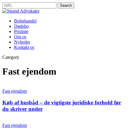
Skip
Search
Kontoret holder lukket i perioden 9. august – 12. august.
to
Close
E-mails besvares løbende i perioden.
main
Search
Menu
content
Bolighandel
Dødsbo
Prisliste
Om os
Nyheder
Kontakt os
Category
Fast ejendom
Køb
af
Fast ejendom
husbåd
–
Køb af husbåd – de vigtigste juridiske forhold før
de
du skriver under
vigtigste
juridiske
Undgå
forhold
dyre
Fast ejendom
før
fejltrin