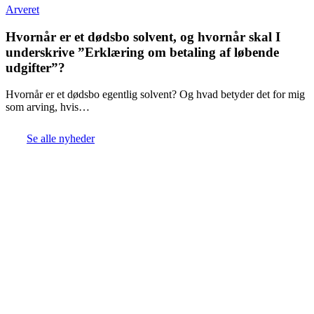
Arveret
Hvornår er et dødsbo solvent, og hvornår skal I
underskrive ”Erklæring om betaling af løbende
udgifter”?
Hvornår er et dødsbo egentlig solvent? Og hvad betyder det for mig
som arving, hvis…
Se alle nyheder
Strand Advokater ApS
CVR-nr. 44975351
Frederiksholms Kanal 18, 1. tv
1220 København K
Skjern Bank