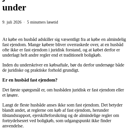
under
9. juli 2026
5 minutters læsetid
At købe en husbåd adskiller sig væsentligt fra at købe en almindelig
fast ejendom. Mange købere bliver overraskede over, at en husbåd
ofte ikke er fast ejendom i juridisk forstand, og at købet derfor er
underlagt helt andre regler end et traditionelt boligkøb.
Inden du underskriver en købsaftale, bør du derfor undersøge både
de juridiske og praktiske forhold grundigt.
Er en husbåd fast ejendom?
Det første spørgsmål er, om husbåden juridisk er fast ejendom eller
et løsøre.
Langt de fleste husbåde anses ikke som fast ejendom. Det betyder
blandt andet, at reglerne om køb af fast ejendom, herunder
tilstandsrapport, ejerskifteforsikring og de almindelige regler om
fortrydelsesret ved boligkøb, som udgangspunkt ikke finder
anvendelse.