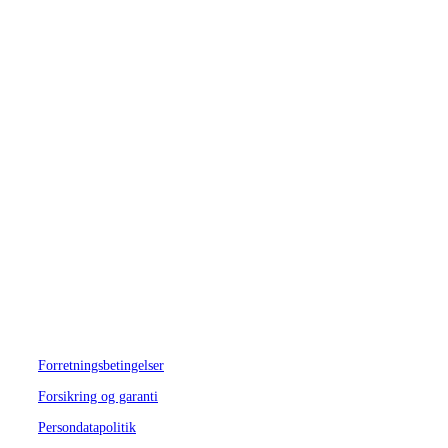
Kontakt
Advokatkontor
Telefon:
93 94 10 85
Email:
info@strandadvokater.dk
Ang. værgeforhold
Telefon:
93 94 10 67
Email:
vaerge@strandadvokater.dk
Send en sikker e-mail
her
KYC-formular DK ->
her
KYC-form ENG ->
here
Forretningsbetingelser
Forsikring og garanti
Persondatapolitik