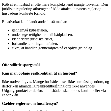
Køb af en husbåd er ofte mere komplekst end mange forventer. Den
juridiske regulering afhænger af både aftalen, havnens regler og
husbådens konkrete forhold.
En advokat kan blandt andet bistå med at:
gennemgå købsaftalen,
undersøge rettighederne til bådpladsen,
identificere juridiske risici,
forhandle ændringer i aftalen,
sikre, at handlen gennemføres på et oplyst grundlag
Ofte stillede spørgsmål
Kan man optage realkreditlån til en husbåd?
Ikke nødvendigvis. Mange husbåde anses ikke som fast ejendom, og
derfor kan almindelig realkreditbelåning ofte ikke anvendes.
Udgangspunktet er derfor, at husbåden skal købes kontant eller via
et banklån.
Gælder reglerne om huseftersyn?