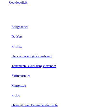
Cookiepolitik
Nyttige links
Bolighandel
Dødsbo
Prisliste
Hvornår er et dødsbo solvent?
Testamente sikrer længstlevende!
Skifteportalen
Minretssag
ProBo
Oversigt over Danmarks domstole