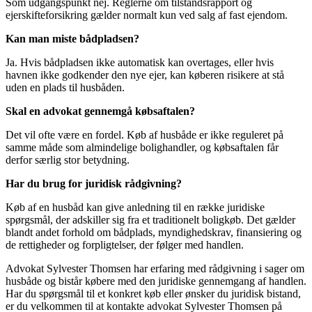
Som udgangspunkt nej. Reglerne om tilstandsrapport og
ejerskifteforsikring gælder normalt kun ved salg af fast ejendom.
Kan man miste bådpladsen?
Ja. Hvis bådpladsen ikke automatisk kan overtages, eller hvis
havnen ikke godkender den nye ejer, kan køberen risikere at stå
uden en plads til husbåden.
Skal en advokat gennemgå købsaftalen?
Det vil ofte være en fordel. Køb af husbåde er ikke reguleret på
samme måde som almindelige bolighandler, og købsaftalen får
derfor særlig stor betydning.
Har du brug for juridisk rådgivning?
Køb af en husbåd kan give anledning til en række juridiske
spørgsmål, der adskiller sig fra et traditionelt boligkøb. Det gælder
blandt andet forhold om bådplads, myndighedskrav, finansiering og
de rettigheder og forpligtelser, der følger med handlen.
Advokat Sylvester Thomsen har erfaring med rådgivning i sager om
husbåde og bistår købere med den juridiske gennemgang af handlen.
Har du spørgsmål til et konkret køb eller ønsker du juridisk bistand,
er du velkommen til at kontakte advokat Sylvester Thomsen på