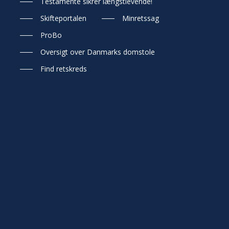
Testamente sikrer længstlevende!
Skifteportalen
Minretssag
ProBo
Oversigt over Danmarks domstole
Find retskreds