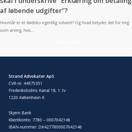
skal I underskrive ”Erklæring om betaling
af løbende udgifter”?
Hvornår er et dødsbo egentlig solvent? Og hvad betyder det for mig
som arving, hvis…
Se alle nyheder
Strand Advokater ApS
CVR-nr. 44975351
Frederiksholms Kanal 18, 1. tv
1220 København K
Skjern Bank
Klientkonto: 7780 – 0007042146
IBAN-nummer:
DK4277800007042146