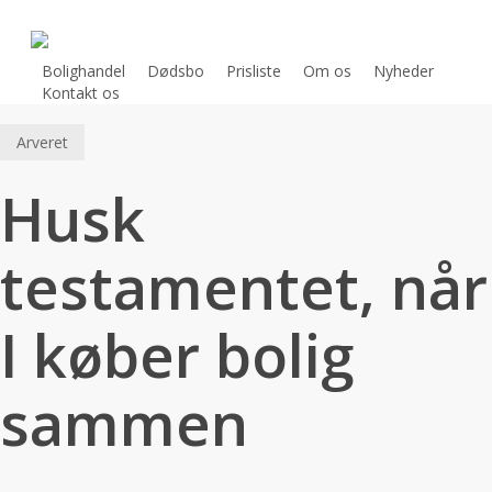
Skip
Kontoret holder lukket i perioden 9. august – 12. august.
to
E-mails besvares løbende i perioden.
main
Bolighandel
Dødsbo
Prisliste
Om os
Nyheder
Kontakt os
content
Arveret
Husk
testamentet, når
I køber bolig
sammen