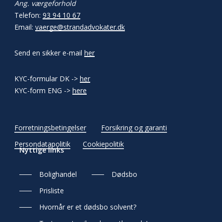
Ang. værgeforhold
Telefon:
93 94 10 67
Email:
vaerge@strandadvokater.dk
Send en sikker e-mail
her
KYC-formular DK ->
her
KYC-form ENG ->
here
Forretningsbetingelser
Forsikring og garanti
Persondatapolitik
Cookiepolitik
Nyttige links
Bolighandel
Dødsbo
Prisliste
Hvornår er et dødsbo solvent?