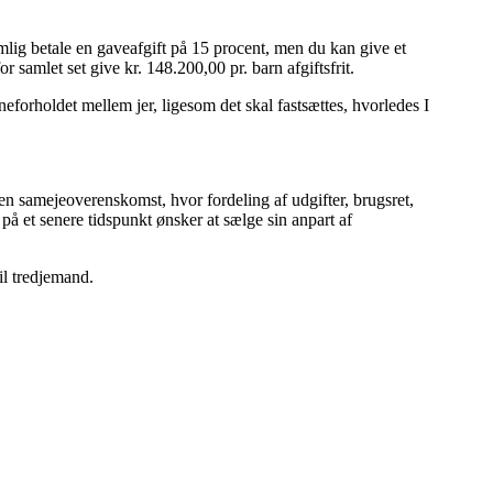
lig betale en gaveafgift på 15 procent, men du kan give et
r samlet set give kr. 148.200,00 pr. barn afgiftsfrit.
eforholdet mellem jer, ligesom det skal fastsættes, hvorledes I
 en samejeoverenskomst, hvor fordeling af udgifter, brugsret,
 på et senere tidspunkt ønsker at sælge sin anpart af
l tredjemand.