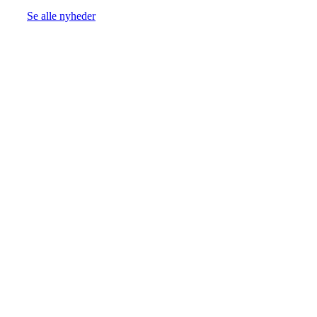
Se alle nyheder
Strand Advokater ApS
CVR-nr. 44975351
Frederiksholms Kanal 18, 1. tv
1220 København K
Skjern Bank
Klientkonto: 7780 – 0007042146
IBAN-nummer:
DK4277800007042146
BIC-kode:
SKJBDK22