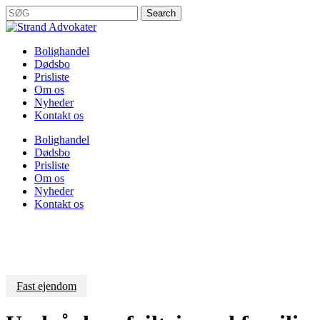
Skip
Search
Kontoret holder
to
Close
main
Search
content
Menu
Bolighandel
Dødsbo
Prisliste
Om os
Nyheder
Kontakt os
Bolighandel
Dødsbo
Prisliste
Om os
Nyheder
Kontakt os
Fast ejendom