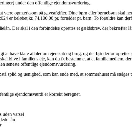
ringer) under den offentlige ejendomsvurdering.
at være opmærksom på gaveafgifter. Dine børn eller børnebørn skal nem
 2024 er beløbet kr. 74.100,00 pr. forælder pr. barn. To forældre kan derfo
elån. Der skal i den forbindelse oprettes et gældsbrev, der bekræfter lån
gt at have klare aftaler om ejerskab og brug, og der bør derfor oprettes
 skal blive i familiens eje, kan du fx bestemme, at et familiemedlem, der
den seneste offentlige ejendomsvurdering.
stå splid og uenighed, som kan ende med, at sommerhuset må sælges ti
offentlige ejendomsværdi er korrekt beregnet.
s uden varsel
ydede lån
r