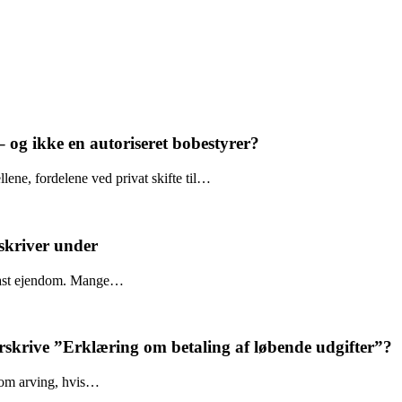
 – og ikke en autoriseret bobestyrer?
lene, fordelene ved privat skifte til…
 skriver under
g fast ejendom. Mange…
rskrive ”Erklæring om betaling af løbende udgifter”?
som arving, hvis…