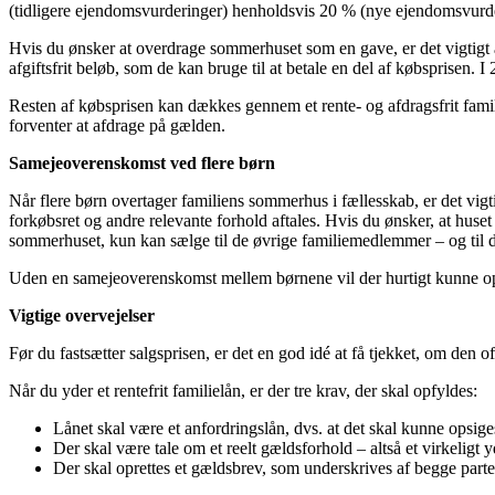
(tidligere ejendomsvurderinger) henholdsvis 20 % (nye ejendomsvurde
Hvis du ønsker at overdrage sommerhuset som en gave, er det vigtigt 
afgiftsfrit beløb, som de kan bruge til at betale en del af købsprisen. I
Resten af købsprisen kan dækkes gennem et rente- og afdragsfrit famili
forventer at afdrage på gælden.
Samejeoverenskomst ved flere børn
Når flere børn overtager familiens sommerhus i fællesskab, er det vigti
forkøbsret og andre relevante forhold aftales. Hvis du ønsker, at huset
sommerhuset, kun kan sælge til de øvrige familiemedlemmer – og til 
Uden en samejeoverenskomst mellem børnene vil der hurtigt kunne op
Vigtige overvejelser
Før du fastsætter salgsprisen, er det en god idé at få tjekket, om den 
Når du yder et rentefrit familielån, er der tre krav, der skal opfyldes:
Lånet skal være et anfordringslån, dvs. at det skal kunne opsige
Der skal være tale om et reelt gældsforhold – altså et virkeligt 
Der skal oprettes et gældsbrev, som underskrives af begge parte