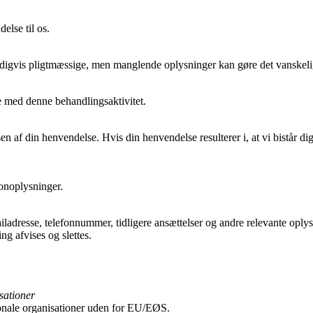
else til os.
digvis pligtmæssige, men manglende oplysninger kan gøre det vanskeli
se med denne behandlingsaktivitet.
 af din henvendelse. Hvis din henvendelse resulterer i, at vi bistår di
onoplysninger.
iladresse, telefonnummer, tidligere ansættelser og andre relevante opl
ng afvises og slettes.
sationer
tionale organisationer uden for EU/EØS.