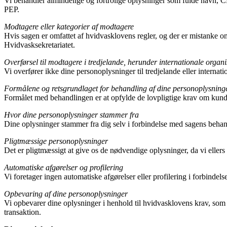
Vi behandler almindelige og fortrolige oplysninger som fulde navn, CP
PEP.
Modtagere eller kategorier af modtagere
Hvis sagen er omfattet af hvidvasklovens regler, og der er mistanke om 
Hvidvasksekretariatet.
Overførsel til modtagere i tredjelande, herunder internationale organi
Vi overfører ikke dine personoplysninger til tredjelande eller interna
Formålene og retsgrundlaget for behandling af dine personoplysninger
Formålet med behandlingen er at opfylde de lovpligtige krav om kund
Hvor dine personoplysninger stammer fra
Dine oplysninger stammer fra dig selv i forbindelse med sagens behan
Pligtmæssige personoplysninger
Det er pligtmæssigt at give os de nødvendige oplysninger, da vi eller
Automatiske afgørelser og profilering
Vi foretager ingen automatiske afgørelser eller profilering i forbindel
Opbevaring af dine personoplysninger
Vi opbevarer dine oplysninger i henhold til hvidvasklovens krav, som f
transaktion.