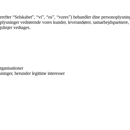
ter “Selskabet”, “vi”, “os”, “vores”) behandler dine personoplysninger 
noplysninger vedrørende vores kunder, leverandører, samarbejdspartnere,
gslinjer vedtages.
rganisationer
ninger, herunder legitime interesser