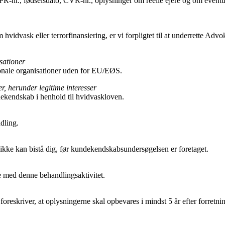
R-nr., fødselsdato, CVR-nr., oplysninger om reelle ejere og om eventuel
hvidvask eller terrorfinansiering, er vi forpligtet til at underrette Adv
sationer
tionale organisationer uden for EU/EØS.
, herunder legitime interesser
ekendskab i henhold til hvidvaskloven.
dling.
s ikke kan bistå dig, før kundekendskabsundersøgelsen er foretaget.
se med denne behandlingsaktivitet.
oreskriver, at oplysningerne skal opbevares i mindst 5 år efter forretn