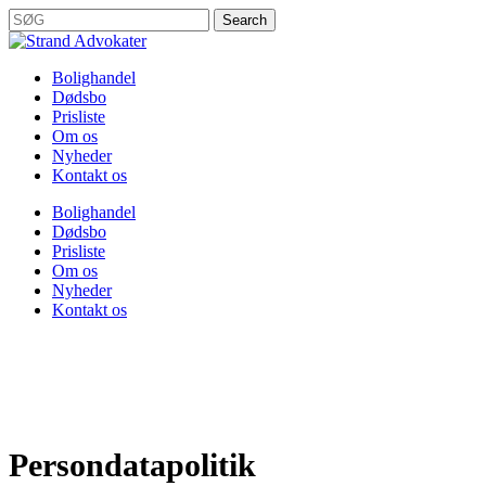
Skip
Search
Kontoret holder
to
Close
main
Search
content
Menu
Bolighandel
Dødsbo
Prisliste
Om os
Nyheder
Kontakt os
Bolighandel
Dødsbo
Prisliste
Om os
Nyheder
Kontakt os
Persondatapolitik