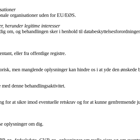
sationer
tionale organisationer uden for EU/EØS.
, herunder legitime interesser
 om, og behandlingen sker i henhold til databeskyttelsesforordningens artik
ant, eller fra offentlige registre.
orisk, men manglende oplysninger kan hindre os i at yde den ønskede b
se med denne behandlingsaktivitet.
ng for at sikre imod eventuelle retskrav og for at kunne genfremsende j
sse oplysninger om dig.