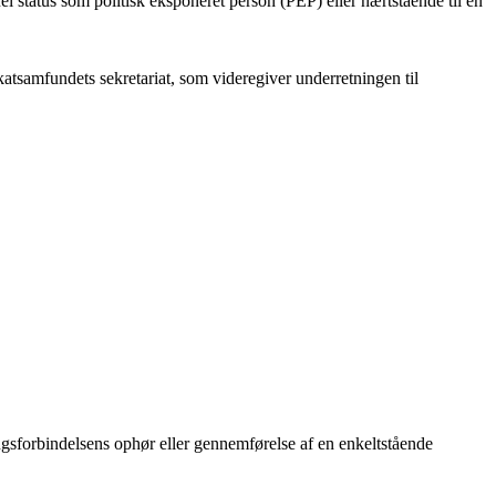
 status som politisk eksponeret person (PEP) eller nærtstående til en
okatsamfundets sekretariat, som videregiver underretningen til
ingsforbindelsens ophør eller gennemførelse af en enkeltstående