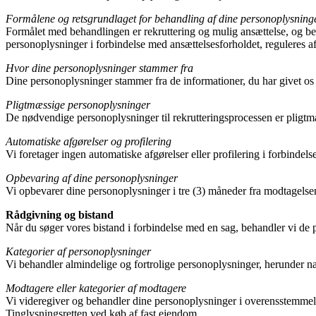
Formålene og retsgrundlaget for behandling af dine personoplysninger
Formålet med behandlingen er rekruttering og mulig ansættelse, og beha
personoplysninger i forbindelse med ansættelsesforholdet, reguleres a
Hvor dine personoplysninger stammer fra
Dine personoplysninger stammer fra de informationer, du har givet os
Pligtmæssige personoplysninger
De nødvendige personoplysninger til rekrutteringsprocessen er pligtm
Automatiske afgørelser og profilering
Vi foretager ingen automatiske afgørelser eller profilering i forbindel
Opbevaring af dine personoplysninger
Vi opbevarer dine personoplysninger i tre (3) måneder fra modtagelsen
Rådgivning og bistand
Når du søger vores bistand i forbindelse med en sag, behandler vi de 
Kategorier af personoplysninger
Vi behandler almindelige og fortrolige personoplysninger, herunder na
Modtagere eller kategorier af modtagere
Vi videregiver og behandler dine personoplysninger i overensstemmels
Tinglysningsretten ved køb af fast ejendom.