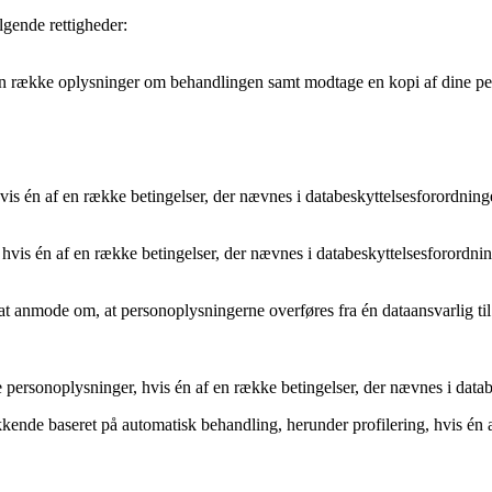
lgende rettigheder:
å en række oplysninger om behandlingen samt modtage en kopi af dine p
hvis én af en række betingelser, der nævnes i databeskyttelsesforordninge
 hvis én af en række betingelser, der nævnes i databeskyttelsesforordnin
l at anmode om, at personoplysningerne overføres fra én dataansvarlig ti
ne personoplysninger, hvis én af en række betingelser, der nævnes i data
kkende baseret på automatisk behandling, herunder profilering, hvis én 