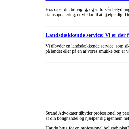
Hos os er din tid vigtig, og vi forstår betydn
statusopdatering, er vi klar til at hjælpe dig.
Landsdækkende service: Vi er der f
Vi tilbyder en landsdækkende service, som sik
på landet eller på en af vores smukke øer, er 
Strand Advokater tilbyder professionel og pers
af din bolighandel og hjælper dig igennem he
Har du brug for en professionel boligadvokat?