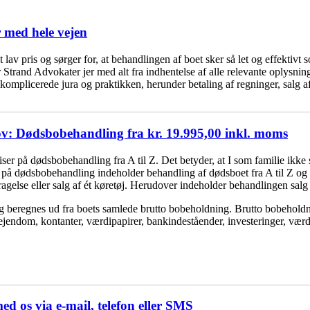
r med hele vejen
t lav pris og
sørger for, at behandlingen af boet sker så let og effektivt s
står Strand Advokater jer med alt fra indhentelse af alle relevante oplysn
 komplicerede jura og praktikken, herunder betaling af regninger, salg 
ehov: Dødsbobehandling fra kr. 19.995,00 inkl. moms
iser på dødsbobehandling fra A til Z. Det betyder, at I som familie ikke 
 på dødsbobehandling indeholder behandling af dødsboet fra A til Z og i
else eller salg af ét køretøj. Herudover indeholder behandlingen salg e
og beregnes ud fra boets samlede brutto bobeholdning. Brutto bobeholdni
t ejendom, kontanter, værdipapirer, bankindeståender, investeringer, væ
d os via e-mail, telefon eller SMS