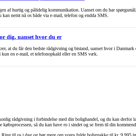
ingen af hurtig og pålidelig kommunikation. Uanset om du har spørgsmål,
 Du kan nemt nå os både via
e-mail
,
telefon
og endda
SMS
.
or dig, uanset hvor du er
rer, at du får den bedste rådgivning og bistand, uanset hvor i Danmark 
vi kun en
e-mail
, et
telefonopkald
eller en
SMS
væk.
onlig rådgivning i forbindelse med din bolighandel, og du kan derfor læn
le købsprocessen, så du kan have ro i sindet og se frem til din kommen
 Ring til os i dag og hør mere om vores fulde boligpakke til kr. 9.995