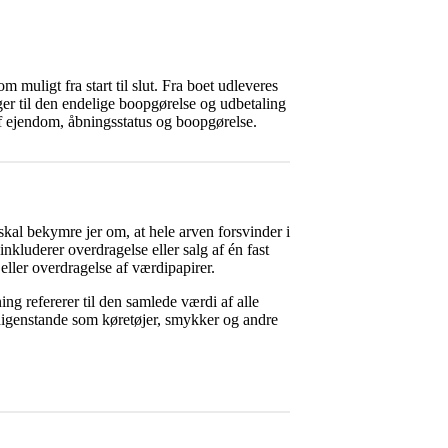
om muligt fra start til slut. Fra boet udleveres
inger til den endelige boopgørelse og udbetaling
af ejendom, åbningsstatus og boopgørelse.
skal bekymre jer om, at hele arven forsvinder i
nkluderer overdragelse eller salg af én fast
ller overdragelse af værdipapirer.
ng refererer til den samlede værdi af alle
rdigenstande som køretøjer, smykker og andre