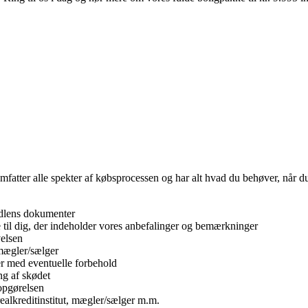
 omfatter alle spekter af købsprocessen og har alt hvad du behøver, når
ndlens dokumenter
 til dig, der indeholder vores anbefalinger og bemærkninger
elsen
mægler/sælger
r med eventuelle forbehold
g af skødet
opgørelsen
alkreditinstitut, mægler/sælger m.m.