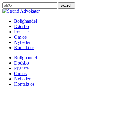
Skip
Search
Kontoret holder
to
Close
main
Search
content
Menu
Bolighandel
Dødsbo
Prisliste
Om os
Nyheder
Kontakt os
Bolighandel
Dødsbo
Prisliste
Om os
Nyheder
Kontakt os