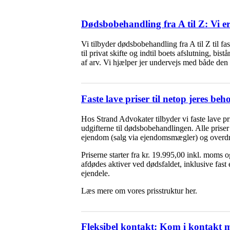
Dødsbobehandling fra A til Z: Vi e
Vi tilbyder dødsbobehandling fra A til Z til fas
til privat skifte og indtil boets afslutning, bi
af arv. Vi hjælper jer undervejs med både den
Faste lave priser til netop jeres b
Hos Strand Advokater tilbyder vi faste lave pr
udgifterne til dødsbobehandlingen. Alle priser
ejendom (salg via ejendomsmægler) og overdrag
Priserne starter fra kr. 19.995,00 inkl. moms 
afdødes aktiver ved dødsfaldet, inklusive fas
ejendele.
Læs mere om vores prisstruktur
her
.
Fleksibel kontakt: Kom i kontakt me