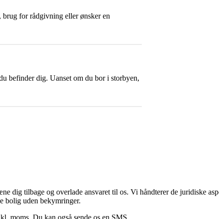
 brug for rådgivning eller ønsker en
du befinder dig. Uanset om du bor i storbyen,
e dig tilbage og overlade ansvaret til os. Vi håndterer de juridiske asp
de bolig uden bekymringer.
 inkl. moms. Du kan også sende os en
SMS
.