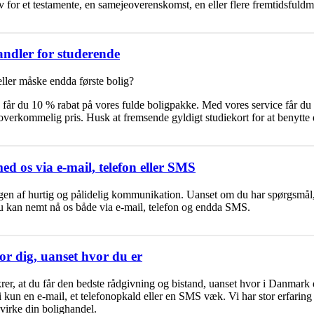
v for et testamente, en samejeoverenskomst, en eller flere fremtidsfuldm
andler for studerende
eller måske endda første bolig?
de får du 10 % rabat på vores fulde boligpakke. Med vores service får du
overkommelig pris. Husk at fremsende gyldigt studiekort for at benytte d
d os via e-mail, telefon eller SMS
ingen af hurtig og pålidelig kommunikation. Uanset om du har spørgsmål,
 Du kan nemt nå os både via
e-mail
,
telefon
og endda
SMS
.
or dig, uanset hvor du er
rer, at du får den bedste rådgivning og bistand, uanset hvor i Danmark 
vi kun en
e-mail
, et
telefonopkald
eller en
SMS
væk. Vi har stor erfaring 
virke din bolighandel.